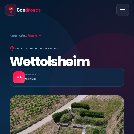
Geo
drones
Accueil
Spot
Wettolsheim
SPOT COMMUNAUTAIRE
Wettolsheim
PROPOSÉ PAR
MA
Marius