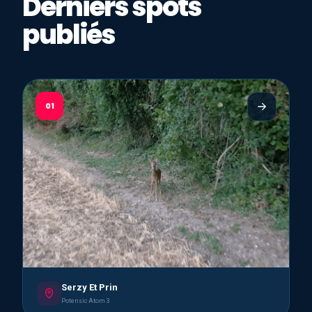
Derniers spots
publiés
01
Serzy Et Prin
Potensic Atom 3