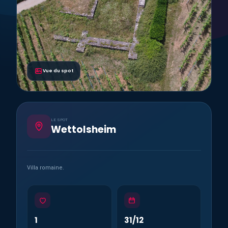
Vue du spot
LE SPOT
Wettolsheim
Villa romaine.
1
31/12