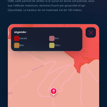
Cette carte permet de vérifier si le survol en drone est autorisé, ainsi
que l'altitude maximum, données fourni par geoportail et ign
(OpenData). La hauteur de vol maximale est de 120 mètres
Légende :
Interdit
30m
50m
100m