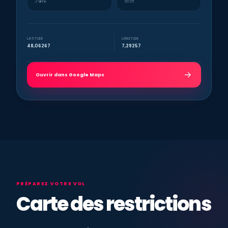
J’aime
2025
LATITUDE
LONGITUDE
48,06267
7,29257
Ouvrir dans Google Maps
PRÉPAREZ VOTRE VOL
Carte des restrictions