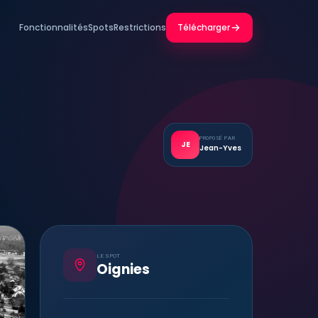
Fonctionnalités
Spots
Restrictions
Télécharger
PROPOSÉ PAR
JE
Jean-Yves
LE SPOT
Oignies