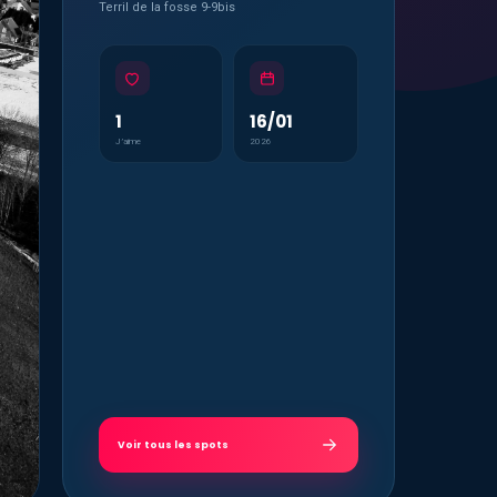
Terril de la fosse 9-9bis
1
16/01
J’aime
2026
Voir tous les spots