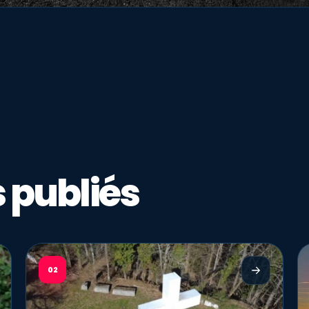
 publiés
02