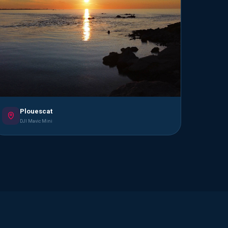
Plouescat
DJI Mavic Mini