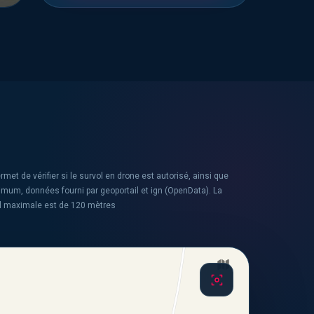
rmet de vérifier si le survol en drone est autorisé, ainsi que
ximum, données fourni par geoportail et ign (OpenData). La
l maximale est de 120 mètres