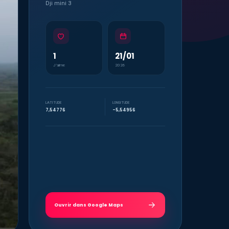
Dji mini 3
1
21/01
J’aime
2026
LATITUDE
LONGITUDE
7,54776
-5,54956
Ouvrir dans Google Maps