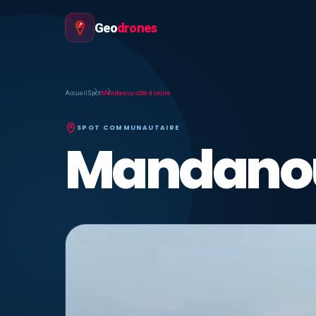
Geo
drones
Accueil
Spot
Mandanou côté d ivoire
SPOT COMMUNAUTAIRE
Mandanou 