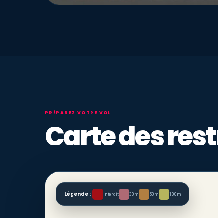
PRÉPAREZ VOTRE VOL
Carte des rest
Légende :
Interdit
30m
50m
100m