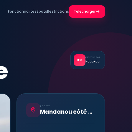
Fonctionnalités
Spots
Restrictions
Télécharger
e
PROPOSÉ PAR
KO
Kouakou
LE SPOT
Mandanou côté d ivoire