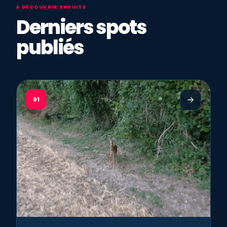
À DÉCOUVRIR ENSUITE
Derniers spots
publiés
01