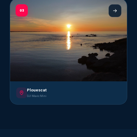
03
Plouescat
DJI Mavic Mini