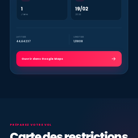
1
19/02
J’aime
2026
LATITUDE
LONGITUDE
44,64237
1,11808
Ouvrir dans Google Maps
PRÉPAREZ VOTRE VOL
Carte des restrictions