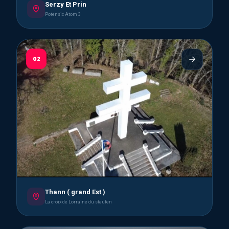
Serzy Et Prin
Potensic Atom 3
02
Thann ( grand Est )
La croix de Lorraine du staufen