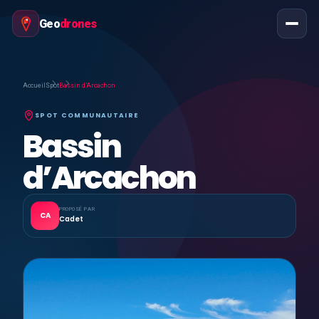
Geo
drones
Accueil
Spot
Bassin d’Arcachon
SPOT COMMUNAUTAIRE
Bassin
d’Arcachon
PROPOSÉ PAR
CA
Cadet