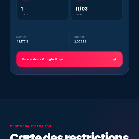
1
11/03
J’aime
2026
LATITUDE
LONGITUDE
48,17713
2,07799
Ouvrir dans Google Maps
PRÉPAREZ VOTRE VOL
Carte des restrictions