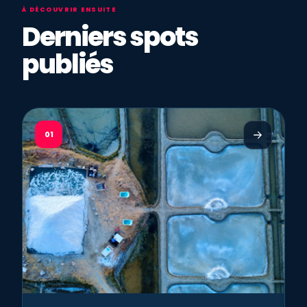
À DÉCOUVRIR ENSUITE
Derniers spots
publiés
01