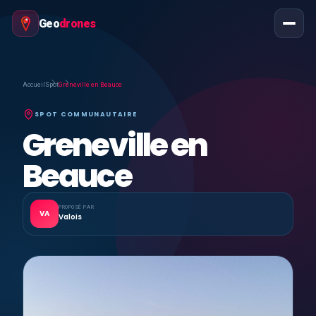
Geo
drones
Accueil
Spot
Greneville en Beauce
SPOT COMMUNAUTAIRE
Greneville en
Beauce
PROPOSÉ PAR
VA
Valois