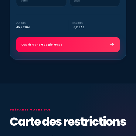
J’aime
2026
LATITUDE
LONGITUDE
45,79964
-1,13846
Ouvrir dans Google Maps
PRÉPAREZ VOTRE VOL
Carte des restrictions