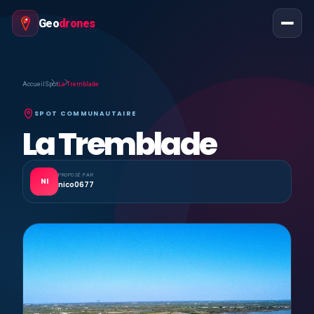
Geo
drones
Accueil
Spot
La Tremblade
SPOT COMMUNAUTAIRE
La Tremblade
PROPOSÉ PAR
NI
nico0677