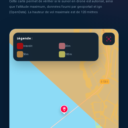
Cette carte permet de vérifier si le survol en drone est autorisé, ainsi
que l'altitude maximum, données fourni par geoportail et ign
(OpenData). La hauteur de vol maximale est de 120 mètres
Légende :
Interdit
30m
50m
100m