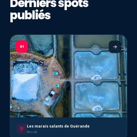
Derniers spots
publiés
01
Les marais salants de Guérande
Mini 4k