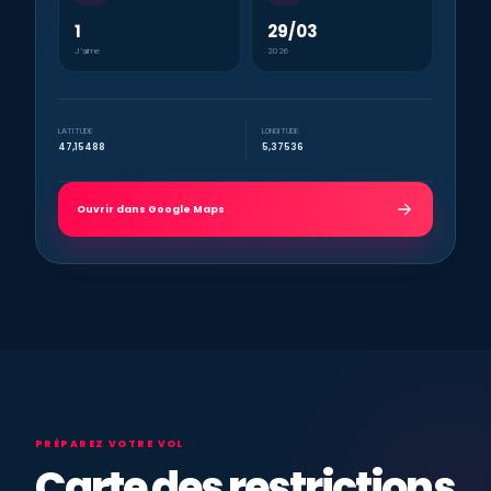
1
29/03
J’aime
2026
LATITUDE
LONGITUDE
47,15488
5,37536
Ouvrir dans Google Maps
PRÉPAREZ VOTRE VOL
Carte des restrictions