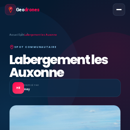
Geo
drones
Accueil
Spot
Labergement les Auxonne
SPOT COMMUNAUTAIRE
Labergement les
Auxonne
PROPOSÉ PAR
HE
Hey