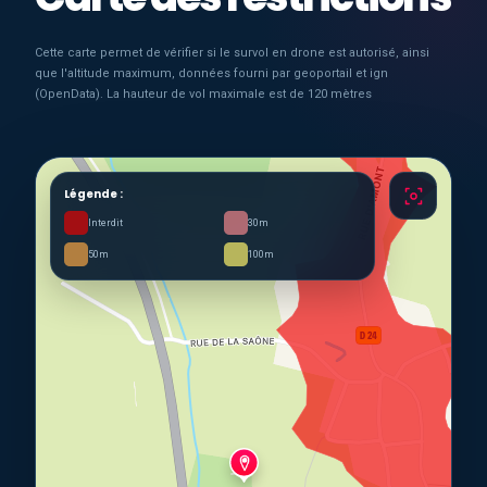
Cette carte permet de vérifier si le survol en drone est autorisé, ainsi
que l'altitude maximum, données fourni par geoportail et ign
(OpenData). La hauteur de vol maximale est de 120 mètres
Légende :
Interdit
30m
50m
100m