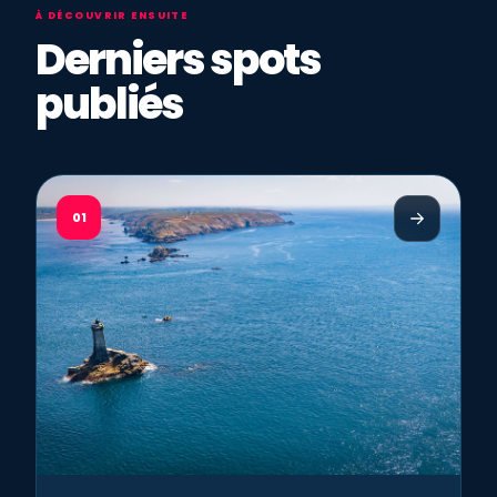
À DÉCOUVRIR ENSUITE
Derniers spots
publiés
01