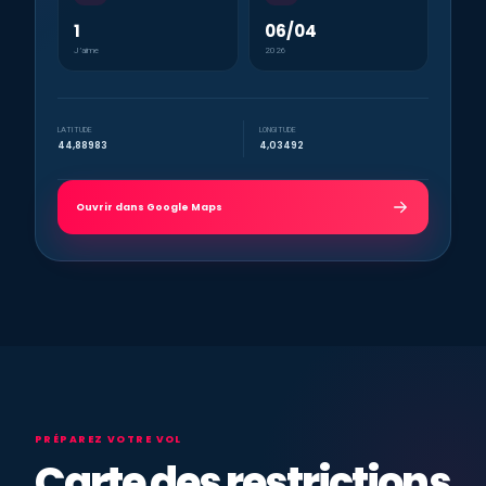
1
06/04
J’aime
2026
LATITUDE
LONGITUDE
44,88983
4,03492
Ouvrir dans Google Maps
PRÉPAREZ VOTRE VOL
Carte des restrictions