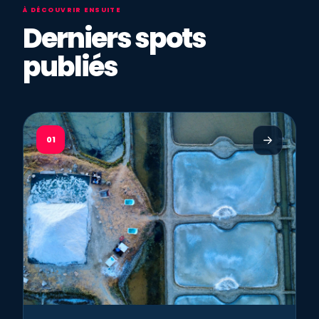
À DÉCOUVRIR ENSUITE
Derniers spots
publiés
01