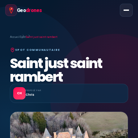
Geo
drones
Accueil
Spot
Saint just saint rambert
SPOT COMMUNAUTAIRE
Saint just saint
rambert
PROPOSÉ PAR
CH
Chris