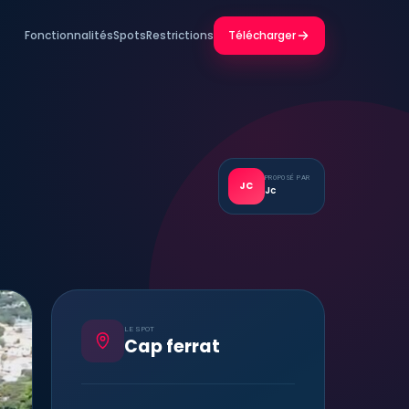
Fonctionnalités
Spots
Restrictions
Télécharger
PROPOSÉ PAR
JC
Jc
LE SPOT
Cap ferrat