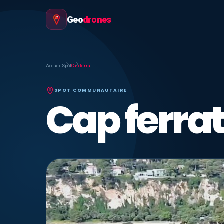
Geo
drones
Accueil
Spot
Cap ferrat
SPOT COMMUNAUTAIRE
Cap ferra