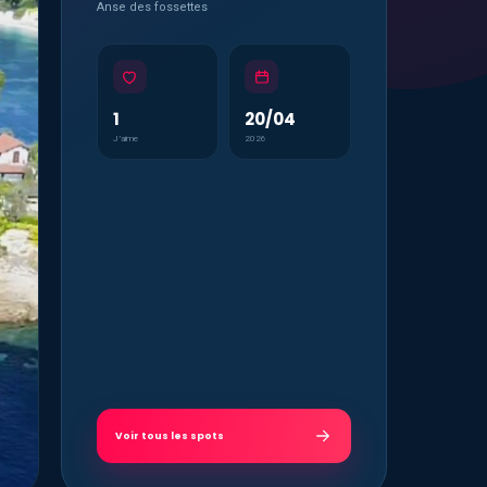
Anse des fossettes
1
20/04
J’aime
2026
Voir tous les spots