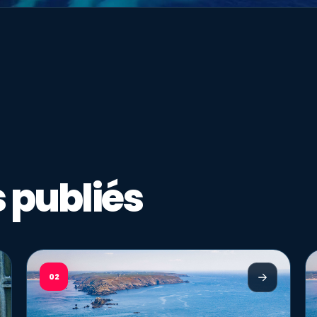
 publiés
02