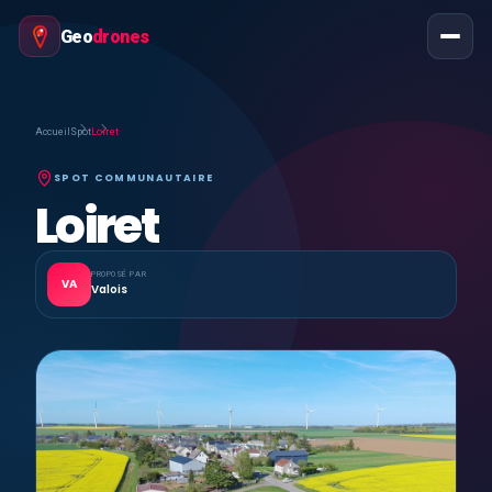
Geo
drones
Accueil
Spot
Loiret
SPOT COMMUNAUTAIRE
Loiret
PROPOSÉ PAR
VA
Valois