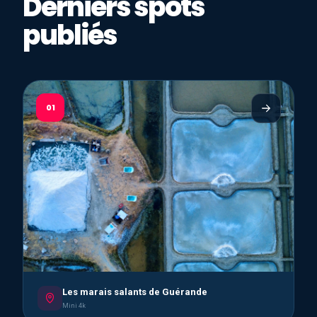
Derniers spots
publiés
01
Les marais salants de Guérande
Mini 4k