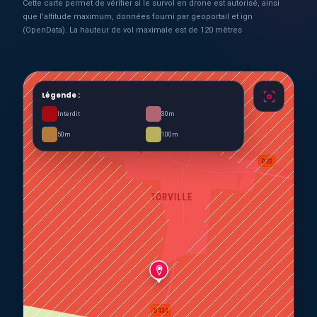
Cette carte permet de vérifier si le survol en drone est autorisé, ainsi
que l'altitude maximum, données fourni par geoportail et ign
(OpenData). La hauteur de vol maximale est de 120 mètres
Légende :
Interdit
30m
50m
100m