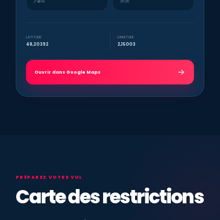
J’aime
2026
LATITUDE
LONGITUDE
48,20392
2,15003
Ouvrir dans Google Maps
PRÉPAREZ VOTRE VOL
Carte des restrictions