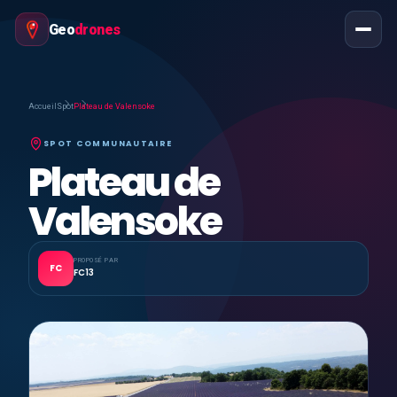
Geo
drones
Accueil
Spot
Plateau de Valensoke
SPOT COMMUNAUTAIRE
Plateau de
Valensoke
PROPOSÉ PAR
FC
FC13