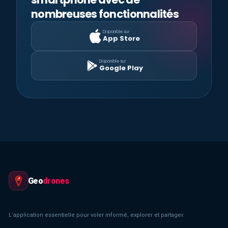
nombreuses fonctionnalités
Disponible sur
App Store
Disponible sur
Google Play
Geo
drones
L’application essentielle pour voler informé, explorer et partager.