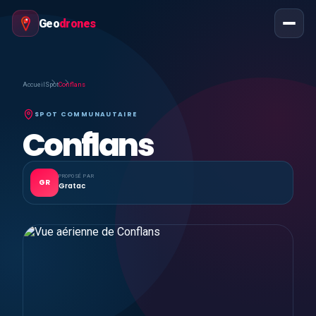
Geo
drones
Accueil
Spot
Conflans
SPOT COMMUNAUTAIRE
Conflans
PROPOSÉ PAR
GR
Gratac