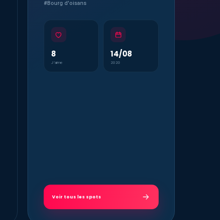
#Bourg d'oisans
8
14/08
J’aime
2020
Voir tous les spots