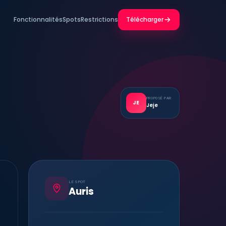
Fonctionnalités
Spots
Restrictions
Télécharger
PROPOSÉ PAR
JE
Jeje
LE SPOT
Auris