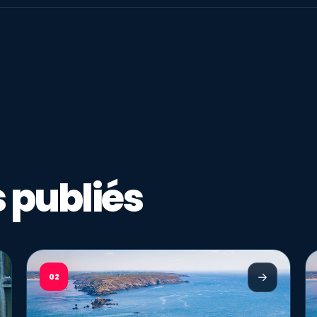
 publiés
02