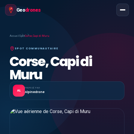
Geo
drones
Accueil
Spot
Corse, Capi di Muru
SPOT COMMUNAUTAIRE
Corse, Capi di
Muru
PROPOSÉ PAR
AL
Alpinedrone