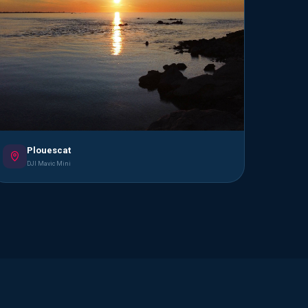
Plouescat
DJI Mavic Mini