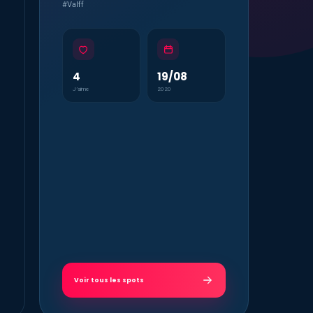
#Valff
4
19/08
J’aime
2020
Voir tous les spots