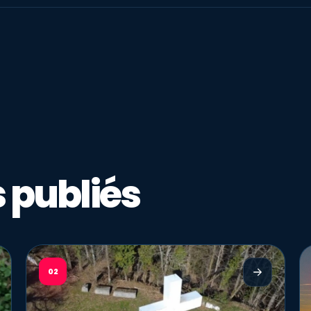
 publiés
02