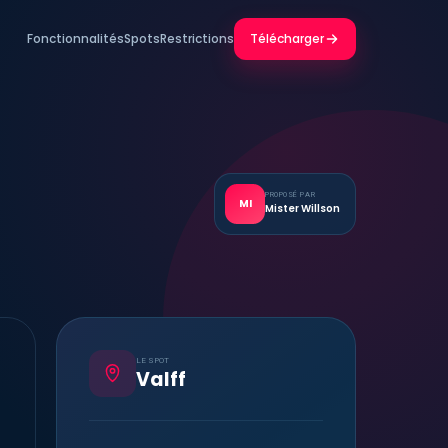
Fonctionnalités
Spots
Restrictions
Télécharger
PROPOSÉ PAR
MI
Mister Willson
LE SPOT
Valff