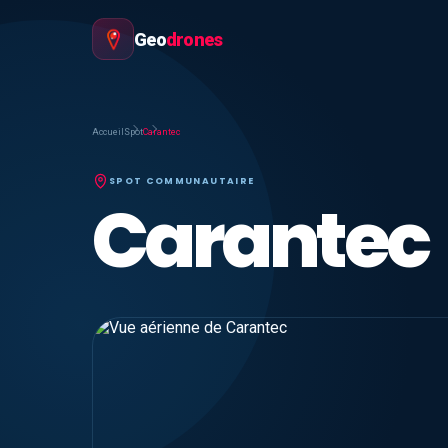
Geo
drones
Accueil
Spot
Carantec
SPOT COMMUNAUTAIRE
Carantec