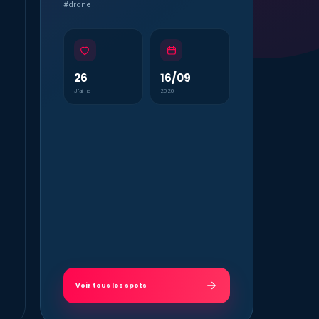
#drone
26
16/09
J’aime
2020
Voir tous les spots