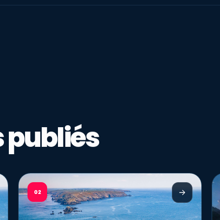
 publiés
02