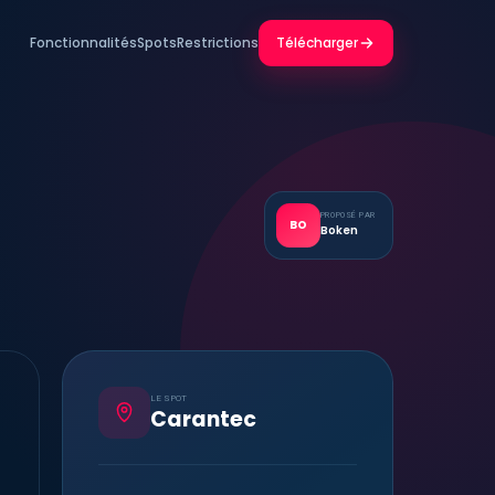
Fonctionnalités
Spots
Restrictions
Télécharger
PROPOSÉ PAR
BO
Boken
LE SPOT
Carantec