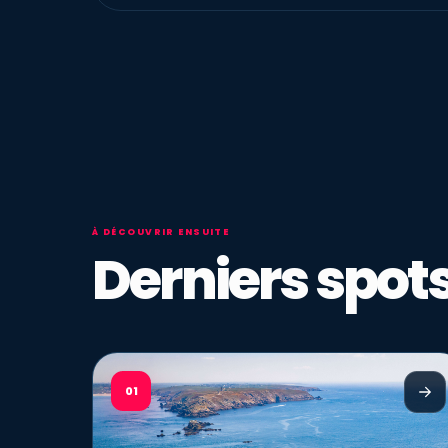
À DÉCOUVRIR ENSUITE
Derniers spots
01