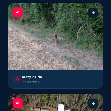
01
Serzy Et Prin
Potensic Atom 3
02