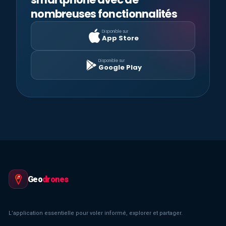
nombreuses fonctionnalités
Disponible sur
App Store
Disponible sur
Google Play
Geo
drones
L’application essentielle pour voler informé, explorer et partager.