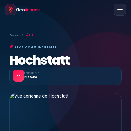
Geo
drones
Accueil
Spot
Hochstatt
SPOT COMMUNAUTAIRE
Hochstatt
PROPOSÉ PAR
PR
Protons