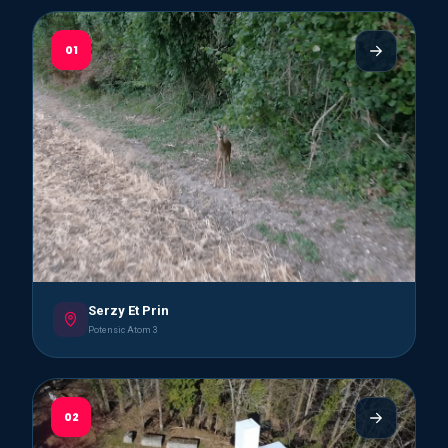
01
Serzy Et Prin
Potensic Atom 3
02