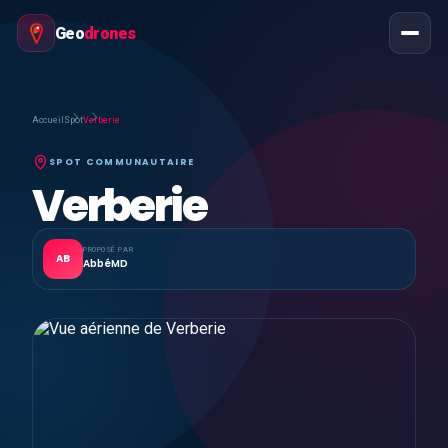
Geo
drones
Accueil
Spot
Verberie
SPOT COMMUNAUTAIRE
Verberie
PROPOSÉ PAR
AB
AbbéMD