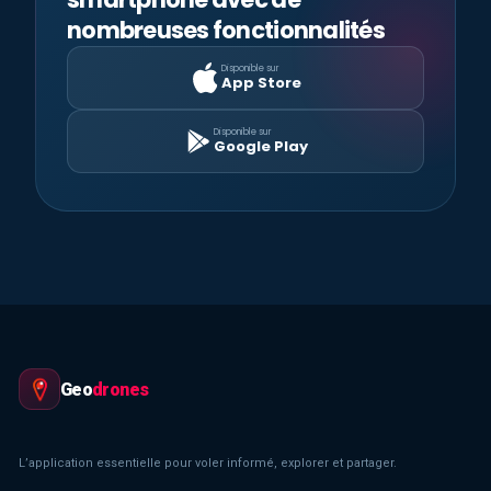
nombreuses fonctionnalités
Disponible sur
App Store
Disponible sur
Google Play
Geo
drones
L’application essentielle pour voler informé, explorer et partager.