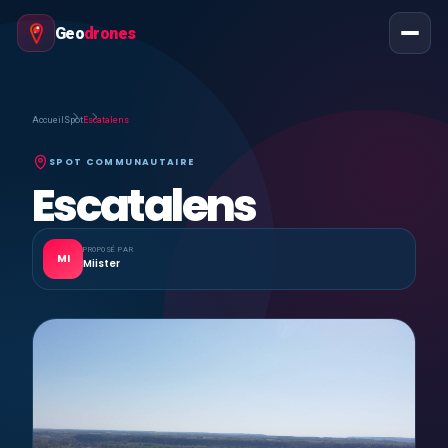
Geo
drones
Accueil
Spot
Escatalens
SPOT COMMUNAUTAIRE
Escatalens
PROPOSÉ PAR
MI
Miister