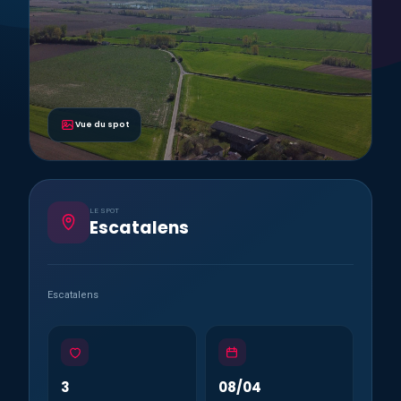
Vue du spot
LE SPOT
Escatalens
Escatalens
3
08/04