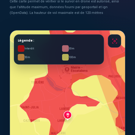
Cette carte permet de vérifier si le survol en drone est autorisé, ainsi
que l'altitude maximum, données fourni par geoportail et ign
(OpenData). La hauteur de vol maximale est de 120 mètres
Légende :
Interdit
30m
50m
100m