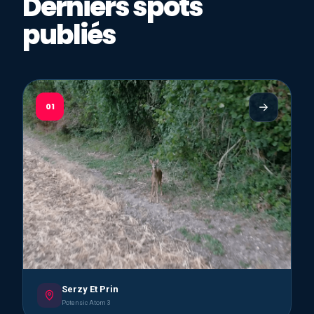
Derniers spots
publiés
01
Serzy Et Prin
Potensic Atom 3