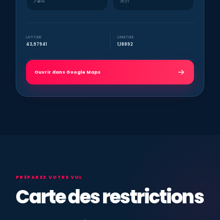
J’aime
2021
LATITUDE
LONGITUDE
43,97941
1,18892
Ouvrir dans Google Maps
PRÉPAREZ VOTRE VOL
Carte des restrictions