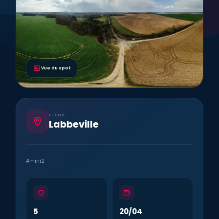
Vue du spot
LE SPOT
Labbeville
#mini2
5
20/04