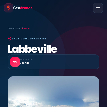
Geo
drones
Accueil
Spot
Labbeville
SPOT COMMUNAUTAIRE
Labbeville
PROPOSÉ PAR
UC
Ucendo