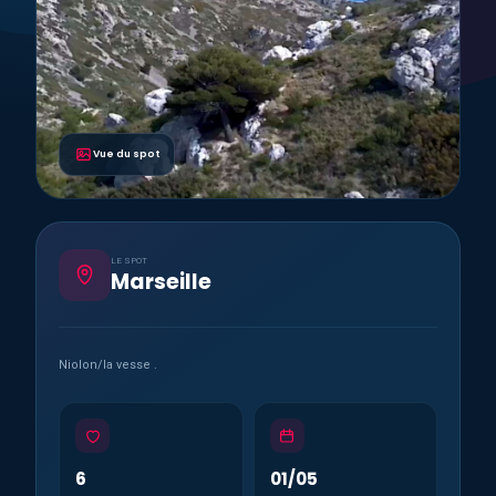
Vue du spot
LE SPOT
Marseille
Niolon/la vesse .
6
01/05