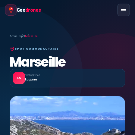
Geo
drones
Accueil
Spot
Marseille
SPOT COMMUNAUTAIRE
Marseille
PROPOSÉ PAR
LA
Laguna