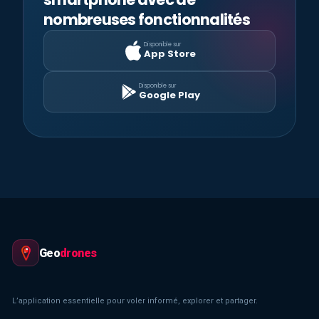
nombreuses fonctionnalités
Disponible sur
App Store
Disponible sur
Google Play
Geo
drones
L’application essentielle pour voler informé, explorer et partager.