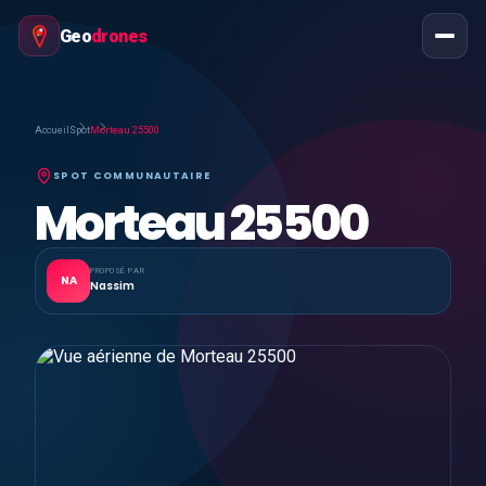
Geo
drones
Accueil
Spot
Morteau 25500
SPOT COMMUNAUTAIRE
Morteau 25500
PROPOSÉ PAR
NA
Nassim