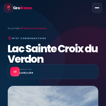
Geo
drones
Accueil
Spot
Lac Sainte Croix du Verdon
SPOT COMMUNAUTAIRE
Lac Sainte Croix du
Verdon
PROPOSÉ PAR
LU
Lucky Luke