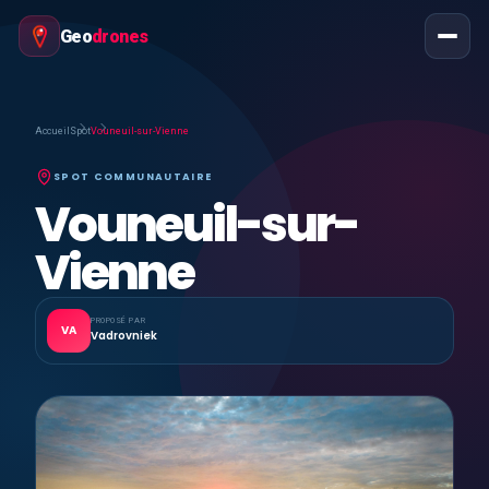
Geo
drones
Accueil
Spot
Vouneuil-sur-Vienne
SPOT COMMUNAUTAIRE
Vouneuil-sur-
Vienne
PROPOSÉ PAR
VA
Vadrovniek