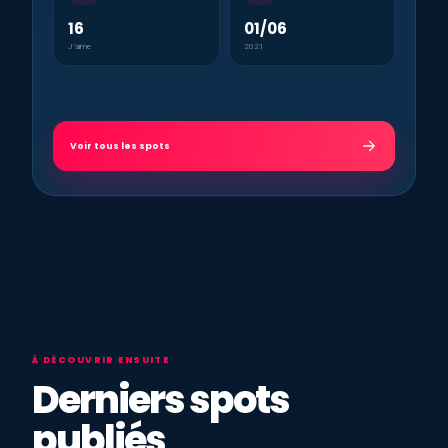
16
01/06
J’aime
2021
Voir tous les spots
À DÉCOUVRIR ENSUITE
Derniers spots
publiés