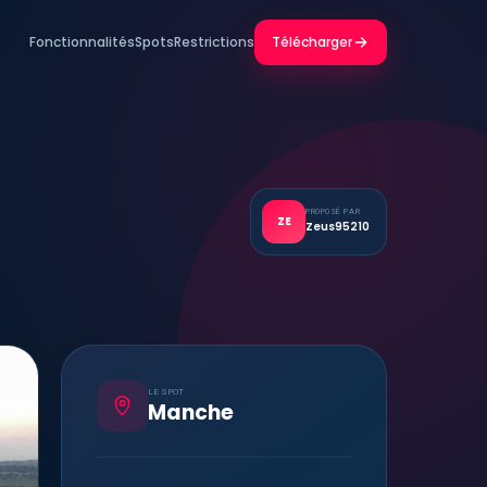
Fonctionnalités
Spots
Restrictions
Télécharger
PROPOSÉ PAR
ZE
Zeus95210
LE SPOT
Manche