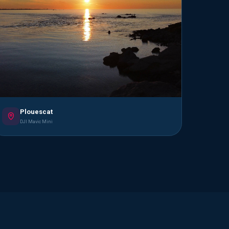
Plouescat
DJI Mavic Mini