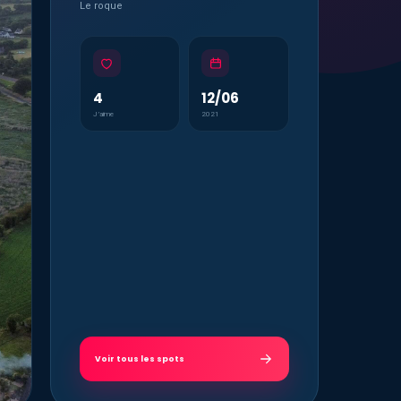
Le roque
4
12/06
J’aime
2021
Voir tous les spots