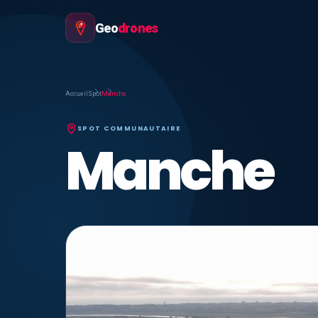
Geo
drones
Accueil
Spot
Manche
SPOT COMMUNAUTAIRE
Manche