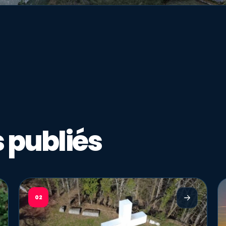
 publiés
02