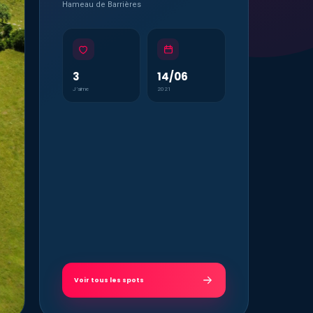
Hameau de Barrières
3
14/06
J’aime
2021
Voir tous les spots