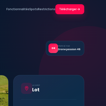
Fonctionnalités
Spots
Restrictions
Télécharger
PROPOSÉ PAR
DR
Drone passion 46
LE SPOT
Lot