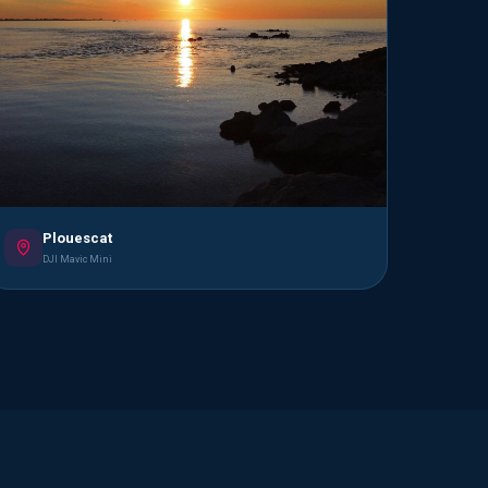
Plouescat
DJI Mavic Mini