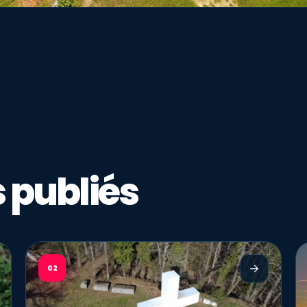
 publiés
02