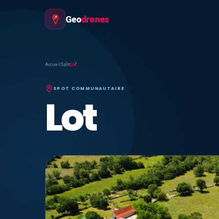
Geo
drones
Accueil
Spot
Lot
SPOT COMMUNAUTAIRE
Lot