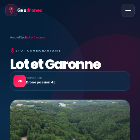
Geo
drones
Accueil
Spot
Lot et Garonne
SPOT COMMUNAUTAIRE
Lot et Garonne
PROPOSÉ PAR
DR
Drone passion 46