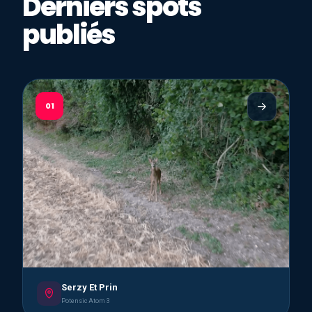
Derniers spots
publiés
01
Serzy Et Prin
Potensic Atom 3