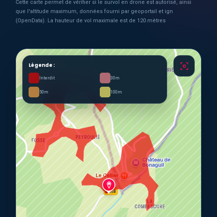
Cette carte permet de vérifier si le survol en drone est autorisé, ainsi
que l'altitude maximum, données fourni par geoportail et ign
(OpenData). La hauteur de vol maximale est de 120 mètres
Légende :
Interdit
30m
50m
100m