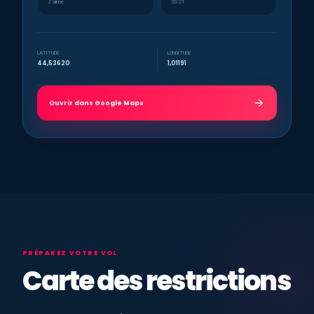
J’aime
2021
LATITUDE
LONGITUDE
44,53620
1,01191
Ouvrir dans Google Maps
PRÉPAREZ VOTRE VOL
Carte des restrictions