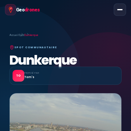
Geo
drones
Accueil
Spot
Dunkerque
SPOT COMMUNAUTAIRE
Dunkerque
PROPOSÉ PAR
TO
Tom's