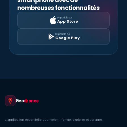
nombreuses fonctionnalités
Disponible sur
App Store
Disponible sur
Google Play
Geo
drones
L’application essentielle pour voler informé, explorer et partager.