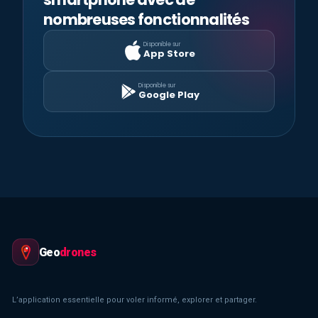
nombreuses fonctionnalités
Disponible sur
App Store
Disponible sur
Google Play
Geo
drones
L’application essentielle pour voler informé, explorer et partager.