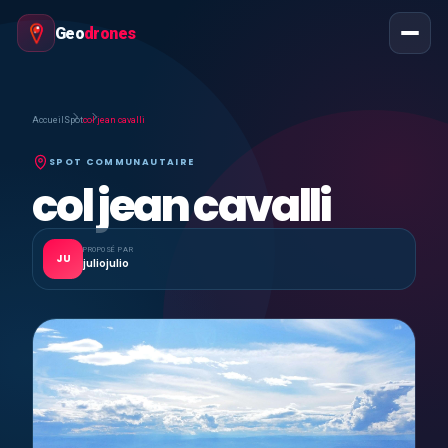
Geo
drones
Accueil
Spot
col jean cavalli
SPOT COMMUNAUTAIRE
col jean cavalli
PROPOSÉ PAR
JU
juliojulio