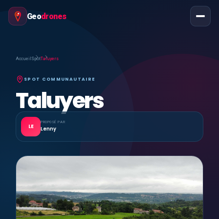
Geo
drones
Accueil
Spot
Taluyers
SPOT COMMUNAUTAIRE
Taluyers
PROPOSÉ PAR
LE
Lenny