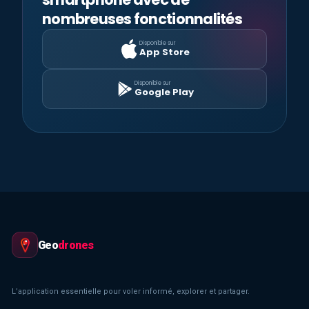
nombreuses fonctionnalités
Disponible sur
App Store
Disponible sur
Google Play
Geo
drones
L’application essentielle pour voler informé, explorer et partager.