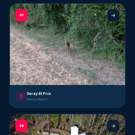
01
Serzy Et Prin
Potensic Atom 3
02