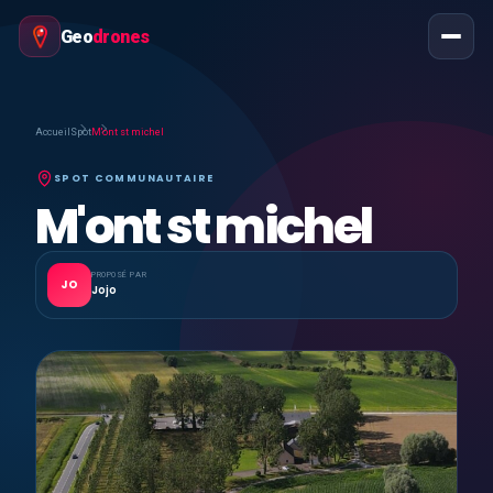
Geo
drones
Accueil
Spot
M'ont st michel
SPOT COMMUNAUTAIRE
M'ont st michel
PROPOSÉ PAR
JO
Jojo