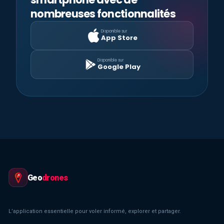
nombreuses fonctionnalités
Disponible sur
App Store
Disponible sur
Google Play
Geo
drones
L’application essentielle pour voler informé, explorer et partager.