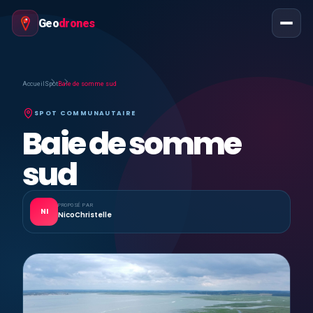
Geo
drones
Accueil
Spot
Baie de somme sud
SPOT COMMUNAUTAIRE
Baie de somme
sud
PROPOSÉ PAR
NI
NicoChristelle