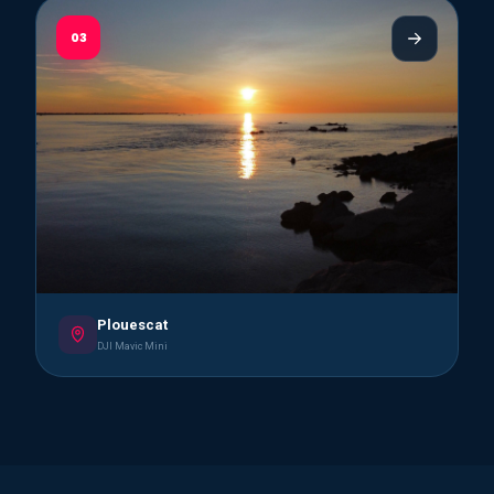
03
Plouescat
DJI Mavic Mini