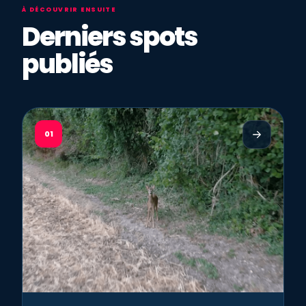
À DÉCOUVRIR ENSUITE
Derniers spots
publiés
01