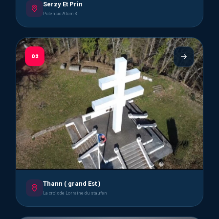
Serzy Et Prin
Potensic Atom 3
02
Thann ( grand Est )
La croix de Lorraine du staufen