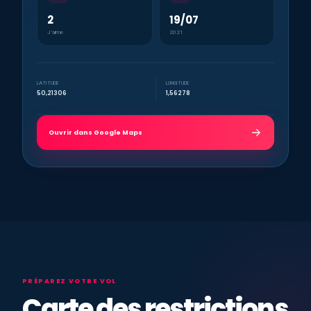
2
19/07
J’aime
2021
LATITUDE
LONGITUDE
50,21306
1,56278
Ouvrir dans Google Maps
PRÉPAREZ VOTRE VOL
Carte des restrictions