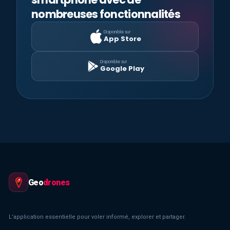
nombreuses fonctionnalités
Disponible sur
App Store
Disponible sur
Google Play
Geo
drones
L’application essentielle pour voler informé, explorer et partager.