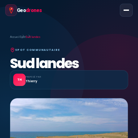
Geo
drones
Accueil
Spot
Sud landes
SPOT COMMUNAUTAIRE
Sud landes
PROPOSÉ PAR
TH
Thierry