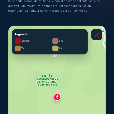
Cette carte permet de vérifier si le survol en drone est autorisé, ainsi
que l'altitude maximum, données fourni par geoportail et ign
(OpenData). La hauteur de vol maximale est de 120 mètres
Légende :
Interdit
30m
50m
100m