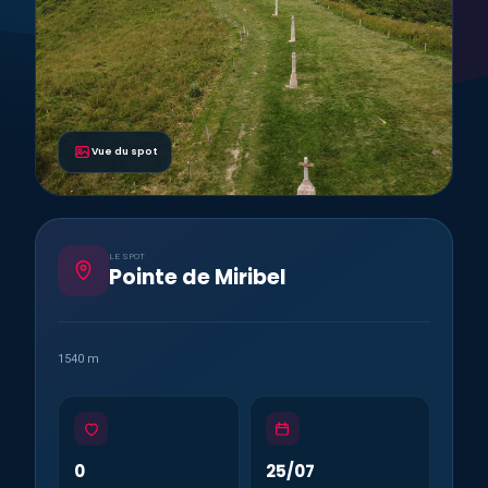
Vue du spot
LE SPOT
Pointe de Miribel
1540 m
0
25/07