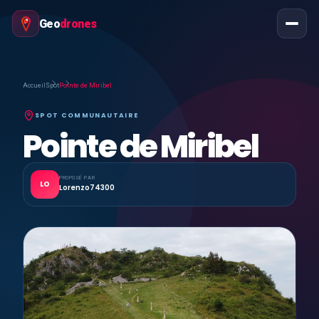
Geo
drones
Accueil
Spot
Pointe de Miribel
SPOT COMMUNAUTAIRE
Pointe de Miribel
PROPOSÉ PAR
LO
Lorenzo74300