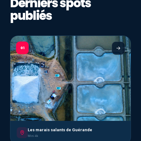
Derniers spots
publiés
01
Les marais salants de Guérande
Mini 4k