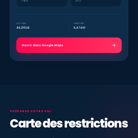
J’aime
2021
LATITUDE
LONGITUDE
46,21026
6,47401
Ouvrir dans Google Maps
PRÉPAREZ VOTRE VOL
Carte des restrictions