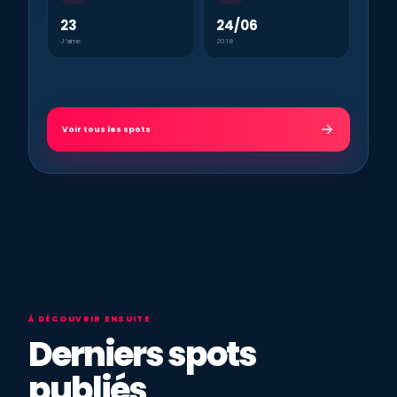
23
24/06
J’aime
2018
Voir tous les spots
À DÉCOUVRIR ENSUITE
Derniers spots
publiés