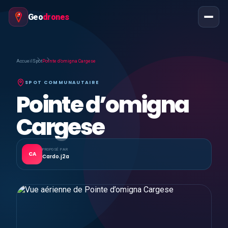
Geo
drones
Accueil
Spot
Pointe d’omigna Cargese
SPOT COMMUNAUTAIRE
Pointe d’omigna
Cargese
PROPOSÉ PAR
CA
Cardo.j2a