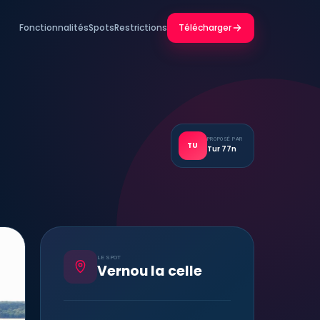
Fonctionnalités
Spots
Restrictions
Télécharger
PROPOSÉ PAR
TU
Tur 77n
LE SPOT
Vernou la celle