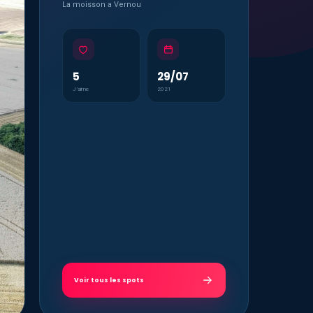
La moisson a Vernou
5
29/07
J’aime
2021
Voir tous les spots