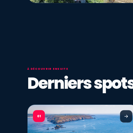
À DÉCOUVRIR ENSUITE
Derniers spots
01