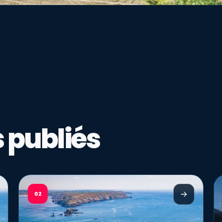
 publiés
02