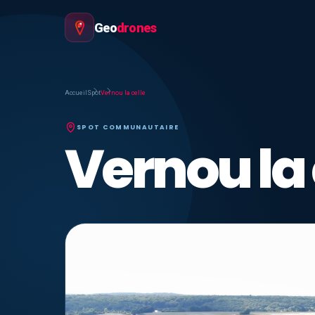
Geo
drones
Accueil
Spot
Vernou la celle
SPOT COMMUNAUTAIRE
Vernou la 