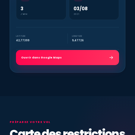
3
03/08
J’aime
2021
LATITUDE
LONGITUDE
42,77399
9,47726
Ouvrir dans Google Maps
PRÉPAREZ VOTRE VOL
Carte des restrictions