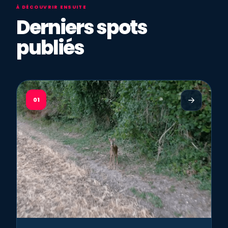
À DÉCOUVRIR ENSUITE
Derniers spots
publiés
01