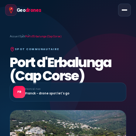
Geo
drones
Accueil
Spot
Port d'Erbalunga (Cap Corse)
SPOT COMMUNAUTAIRE
Port d'Erbalunga
(Cap Corse)
PROPOSÉ PAR
FR
Franck - drone spot let's go