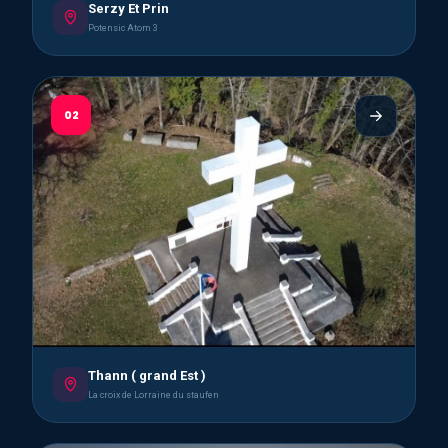
Serzy Et Prin
Potensic Atom 3
02
Thann ( grand Est )
La croix de Lorraine du staufen