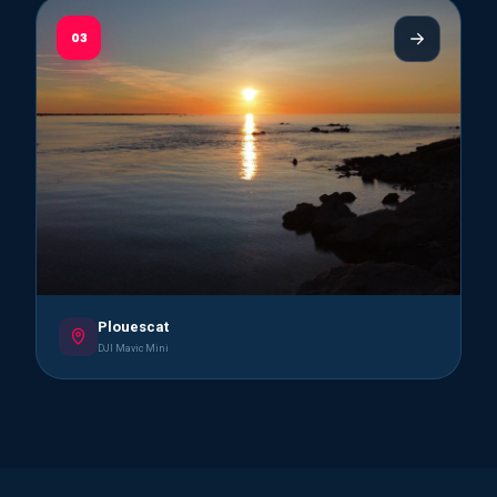
03
Plouescat
DJI Mavic Mini