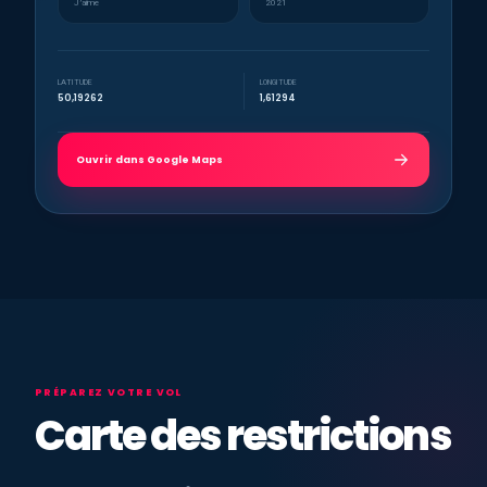
J’aime
2021
LATITUDE
LONGITUDE
50,19262
1,61294
Ouvrir dans Google Maps
PRÉPAREZ VOTRE VOL
Carte des restrictions