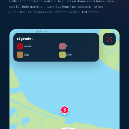
Cette carte permet de vérifier si le survol en drone est autorisé, ainsi
que l'altitude maximum, données fourni par geoportail et ign
(OpenData). La hauteur de vol maximale est de 120 mètres
Légende :
Interdit
30m
50m
100m