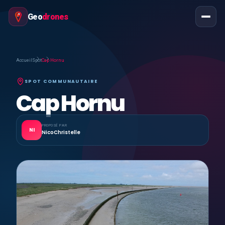
Geo
drones
Accueil
Spot
Cap Hornu
SPOT COMMUNAUTAIRE
Cap Hornu
PROPOSÉ PAR
NI
NicoChristelle