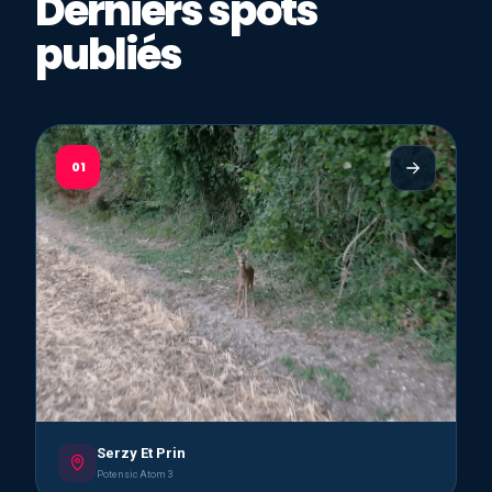
Derniers spots
publiés
01
Serzy Et Prin
Potensic Atom 3