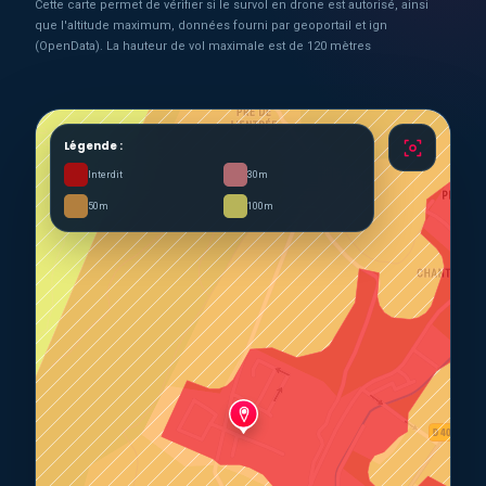
Cette carte permet de vérifier si le survol en drone est autorisé, ainsi
que l'altitude maximum, données fourni par geoportail et ign
(OpenData). La hauteur de vol maximale est de 120 mètres
Légende :
Interdit
30m
50m
100m