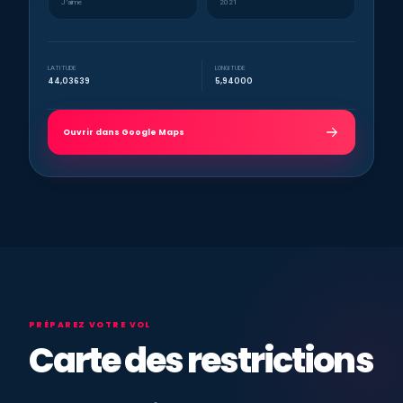
J’aime
2021
LATITUDE
LONGITUDE
44,03639
5,94000
Ouvrir dans Google Maps
PRÉPAREZ VOTRE VOL
Carte des restrictions