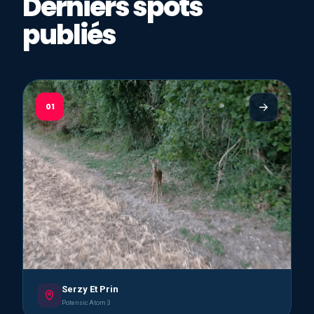
Derniers spots
publiés
01
Serzy Et Prin
Potensic Atom 3