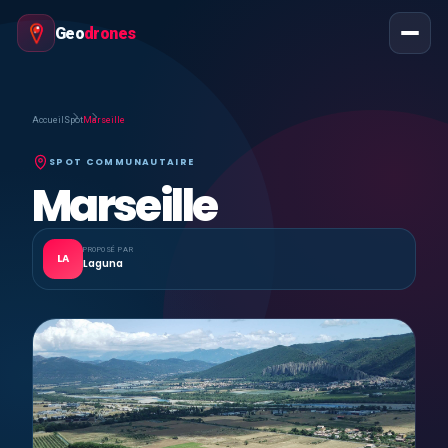
Geo
drones
Accueil
Spot
Marseille
SPOT COMMUNAUTAIRE
Marseille
PROPOSÉ PAR
LA
Laguna