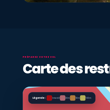
PRÉPAREZ VOTRE VOL
Carte des rest
Légende :
Interdit
30m
50m
100m