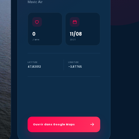
Mavic Air
0
11/08
J’aime
2021
LATITUDE
LONGITUDE
47,82012
-3,87765
Ouvrir dans Google Maps