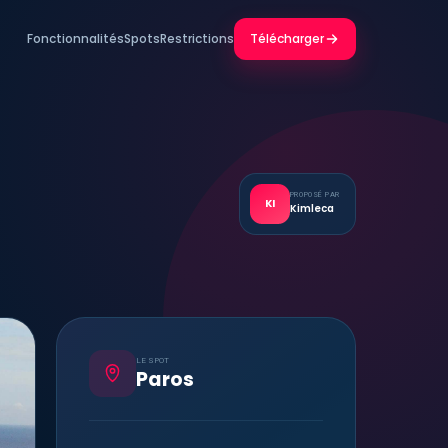
Fonctionnalités
Spots
Restrictions
Télécharger
PROPOSÉ PAR
KI
Kimleca
LE SPOT
Paros