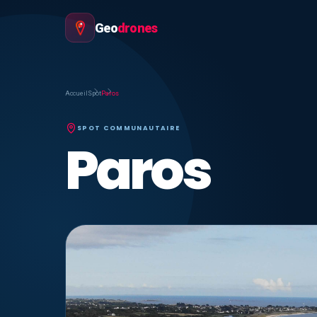
Geo
drones
Accueil
Spot
Paros
SPOT COMMUNAUTAIRE
Paros