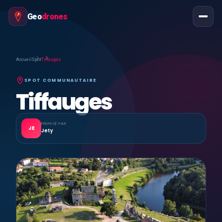
Geo
drones
Accueil
Spot
Tiffauges
SPOT COMMUNAUTAIRE
Tiffauges
PROPOSÉ PAR
JE
Jety