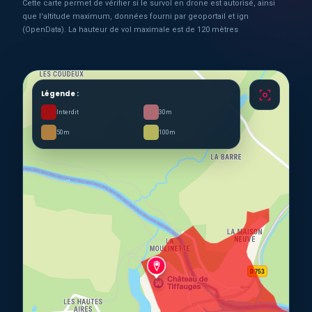
Cette carte permet de vérifier si le survol en drone est autorisé, ainsi
que l'altitude maximum, données fourni par geoportail et ign
(OpenData). La hauteur de vol maximale est de 120 mètres
Légende :
Interdit
30m
50m
100m