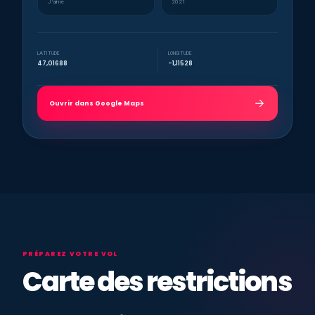
J’aime
2021
LATITUDE
LONGITUDE
47,01688
-1,11528
Ouvrir dans Google Maps
PRÉPAREZ VOTRE VOL
Carte des restrictions