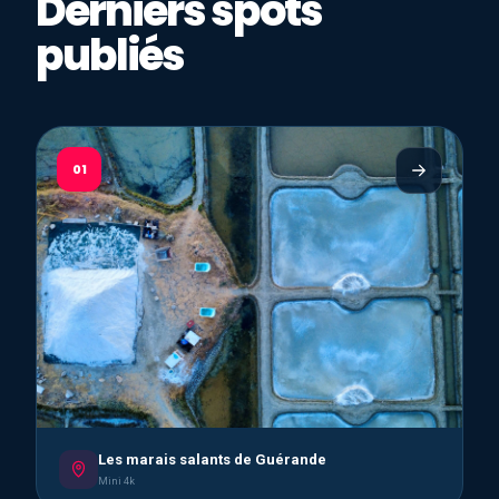
Derniers spots
publiés
01
Les marais salants de Guérande
Mini 4k