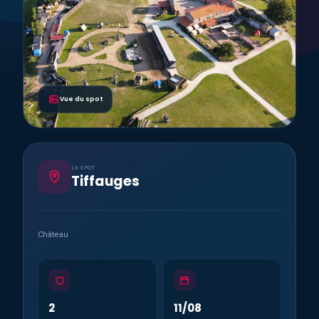
Vue du spot
LE SPOT
Tiffauges
Château
2
11/08