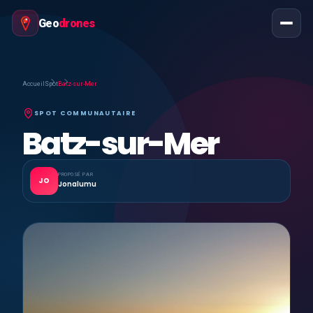
Geo
drones
Accueil
Spot
Batz-sur-Mer
SPOT COMMUNAUTAIRE
Batz-sur-Mer
PROPOSÉ PAR
JO
Jonalumu