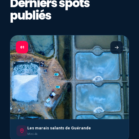
Derniers spots
publiés
01
Les marais salants de Guérande
Mini 4k