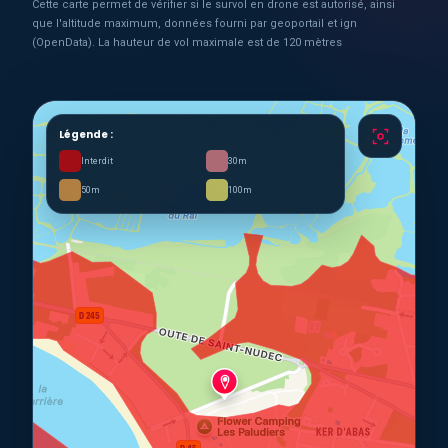
Cette carte permet de vérifier si le survol en drone est autorisé, ainsi
que l'altitude maximum, données fourni par geoportail et ign
(OpenData). La hauteur de vol maximale est de 120 mètres
Légende :
Interdit
30m
50m
100m