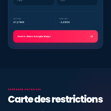
J’aime
2021
LATITUDE
LONGITUDE
47,27889
-2,49106
Ouvrir dans Google Maps
PRÉPAREZ VOTRE VOL
Carte des restrictions