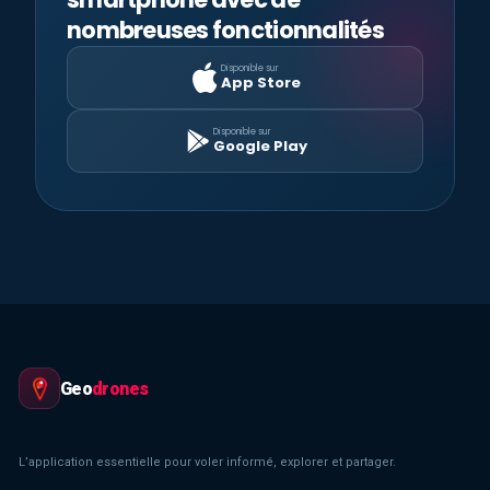
nombreuses fonctionnalités
Disponible sur
App Store
Disponible sur
Google Play
Geo
drones
L’application essentielle pour voler informé, explorer et partager.