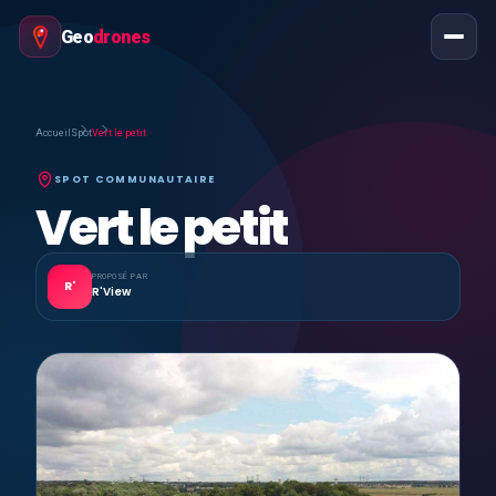
Geo
drones
Accueil
Spot
Vert le petit
SPOT COMMUNAUTAIRE
Vert le petit
PROPOSÉ PAR
R'
R'View