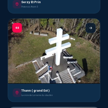
Serzy Et Prin
Potensic Atom 3
02
Thann ( grand Est )
La croix de Lorraine du staufen