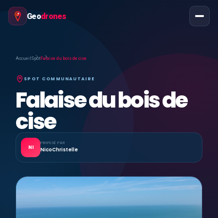
Geo
drones
Accueil
Spot
Falaise du bois de cise
SPOT COMMUNAUTAIRE
Falaise du bois de
cise
PROPOSÉ PAR
NI
NicoChristelle