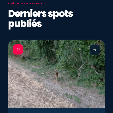
À DÉCOUVRIR ENSUITE
Derniers spots
publiés
01