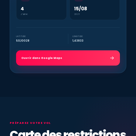
4
15/08
J’aime
2021
LATITUDE
LONGITUDE
50,10028
1,43833
Ouvrir dans Google Maps
PRÉPAREZ VOTRE VOL
Carte des restrictions