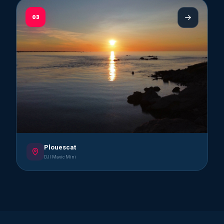
03
Plouescat
DJI Mavic Mini