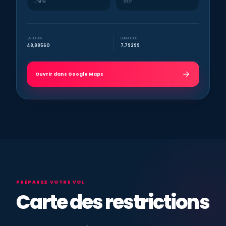
J’aime
2021
LATITUDE
LONGITUDE
48,88560
7,79299
Ouvrir dans Google Maps
PRÉPAREZ VOTRE VOL
Carte des restrictions