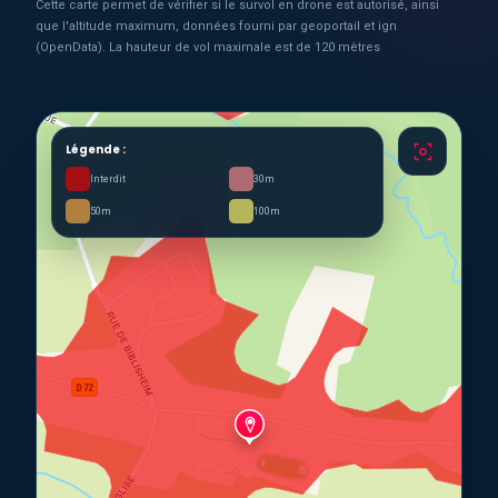
Cette carte permet de vérifier si le survol en drone est autorisé, ainsi
que l'altitude maximum, données fourni par geoportail et ign
(OpenData). La hauteur de vol maximale est de 120 mètres
Légende :
Interdit
30m
50m
100m