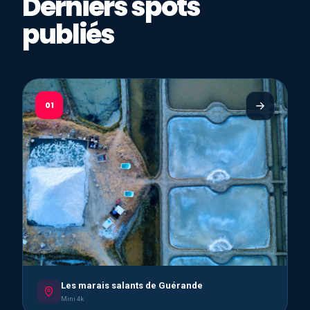
Derniers spots
publiés
01
Les marais salants de Guérande
Mini 4k