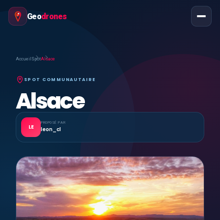
Geo
drones
Accueil
Spot
Alsace
SPOT COMMUNAUTAIRE
Alsace
PROPOSÉ PAR
LE
leon_cl